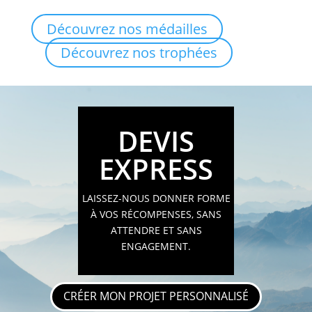
Découvrez nos médailles
Découvrez nos trophées
DEVIS
EXPRESS
LAISSEZ-NOUS DONNER FORME
À VOS RÉCOMPENSES, SANS
ATTENDRE ET SANS
ENGAGEMENT.
CRÉER MON PROJET PERSONNALISÉ