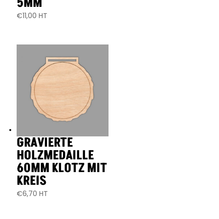
5MM
€
11,00
HT
GRAVIERTE
HOLZMEDAILLE
60MM KLOTZ MIT
KREIS
€
6,70
HT