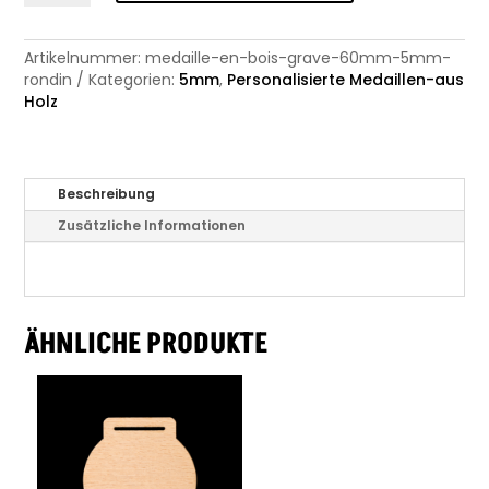
60mm
-
Artikelnummer:
medaille-en-bois-grave-60mm-5mm-
5mm
rondin
Kategorien:
5mm
,
Personalisierte Medaillen-aus
Log
Holz
Menge
Beschreibung
Zusätzliche Informationen
ÄHNLICHE PRODUKTE