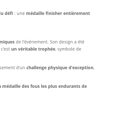
u défi
: une
médaille finisher entièrement
amiques
de l’événement. Son design a été
 c’est
un véritable trophée
, symbole de
issement d’un
challenge physique d’exception
,
a médaille des fous les plus endurants de