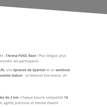
ée :
l’Arena FOOL Race
! Plus longue, plus
prendre ses participants.
CR)
, une
épreuve de Spartan
et un
workout
nceinte indoor
: la fameuse box Arena. Un
les de 2 km
. Chaque boucle comportait
14
e, agilité, précision et mental étaient