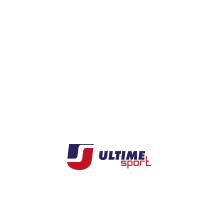
04 76 26 12 86
|
06 14 59 10 48
|
celine@ultimesport.fr