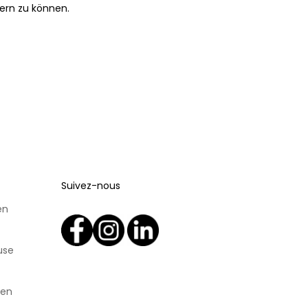
ern zu können.
Suivez-nous
en
n
use
den