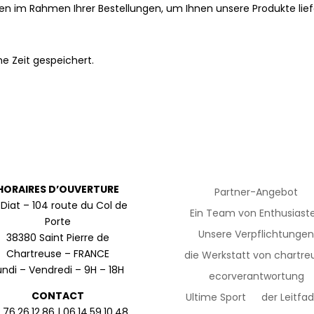
 im Rahmen Ihrer Bestellungen, um Ihnen unsere Produkte lief
e Zeit gespeichert.
HORAIRES D’OUVERTURE
Partner-Angebot
 Diat – 104 route du Col de
Ein Team von Enthusiast
Porte
Unsere Verpflichtunge
38380 Saint Pierre de
Chartreuse – FRANCE
die Werkstatt von chartre
undi – Vendredi – 9H – 18H
ecorverantwortung
CONTACT
Ultime Sport
der Leitfa
.76.26.12.86 | 06.14.59.10.48